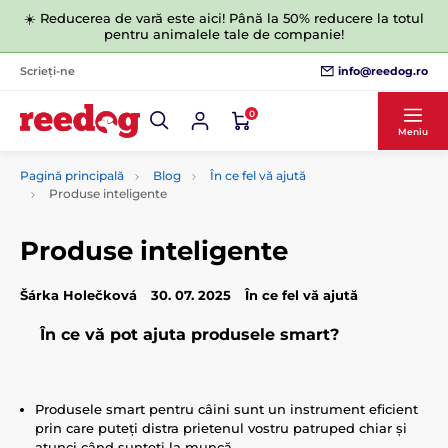
☀️ Reducerea de vară este aici! Până la 50% reducere la totul
pentru animalele tale de companie!
info@reedog.ro
Scrieți-ne
0
Meniu
Pagină principală
Blog
În ce fel vă ajută
Produse inteligente
Produse inteligente
Šárka Holečková
30. 07. 2025
În ce fel vă ajută
În ce vă pot ajuta produsele smart?
Produsele smart pentru câini sunt un instrument eficient
prin care puteți distra prietenul vostru patruped chiar și
atunci când sunteți la muncă.