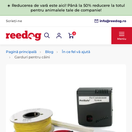
☀️ Reducerea de vară este aici! Până la 50% reducere la totul
pentru animalele tale de companie!
info@reedog.ro
Scrieți-ne
0
Meniu
Pagină principală
Blog
În ce fel vă ajută
Garduri pentru câini