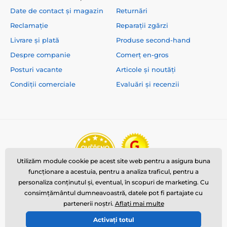
Date de contact și magazin
Returnări
Reclamație
Reparații zgărzi
Livrare și plată
Produse second-hand
Despre companie
Comerț en-gros
Posturi vacante
Articole și noutăți
Condiții comerciale
Evaluări și recenzii
Utilizăm module cookie pe acest site web pentru a asigura buna
funcționare a acestuia, pentru a analiza traficul, pentru a
personaliza conținutul și, eventual, în scopuri de marketing. Cu
consimțământul dumneavoastră, datele pot fi partajate cu
partenerii noștri.
Aflați mai multe
Activați totul
© 2026 www.reedog.ro ⦁ E-shop creat de
SIMPLIA.cz