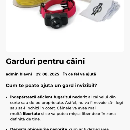
Garduri pentru câini
admin hlavní
27. 08. 2025
În ce fel vă ajută
Cum te poate ajuta un gard invizibil?
Îndepărtează eficient fugaritul nedorit
al câinelui din
curte sau de pe proprietate. Astfel, nu va fi nevoie să-l legi
sau să-l închizi în coteț. Câinele va avea mai
multă
libertate
și se va putea mișca liber doar în zona
definită de tine.
Dezvață obiceiurile nedorite
, cum ar fi dezlegarea