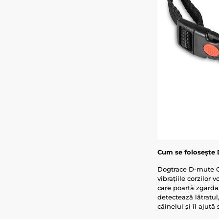
Cum se folosește
Dogtrace D-mute ON
vibrațiile corzilor
care poartă zgarda.
detectează lătratul
câinelui și îl ajută