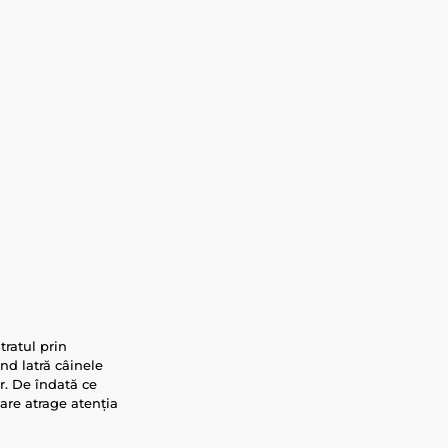
ratul prin
ând latră câinele
ur. De îndată ce
care atrage atenția