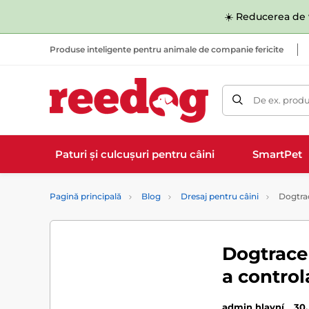
☀️ Reducerea de v
Produse inteligente pentru animale de companie fericite
De ex. produ
Paturi și culcușuri pentru câini
SmartPet
Pagină principală
Blog
Dresaj pentru câini
Dogtrac
Dogtrace
a control
admin hlavní
30.