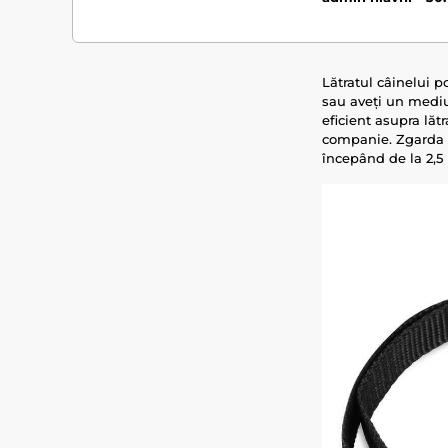
Lătratul câinelui p
sau aveți un mediu
eficient asupra lăt
companie. Zgarda e
începând de la 2,5 