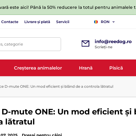
ară este aici! Până la 50% reducere la totul pentru animalele
Contacte
Livrare și plată
Servicii
RON
info@reedog.ro
s, categorie
Scrieți-ne
Creșterea animalelor
Hrană
Pisică
e D-mute ONE: Un mod eficient și blând de a controla lătratul
 D-mute ONE: Un mod eficient și 
a lătratul
 07. 2025
Dresaj pentru câini