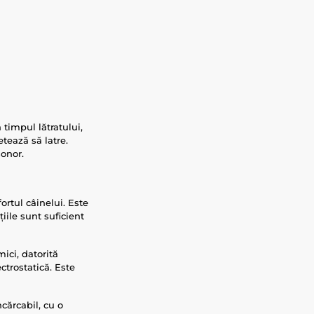
 timpul lătratului,
etează să latre.
sonor.
rtul câinelui. Este
iile sunt suficient
ici, datorită
ectrostatică. Este
cărcabil, cu o