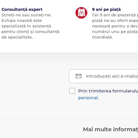
Consultanță expert
9 ani pe piață
Scrieți-ne sau sunați-ne.
Cei 9 ani de prezență
Echipa noastră este
piață ne-au oferit exp
specializată în asistență
necesară pentru a dev
pentru clienți și consultanță
numărul unu pe piața
de specialitate.
mondială.
Introduceți aici e-mailu
Prin trimiterea formularul
personal
.
Mai multe informaț