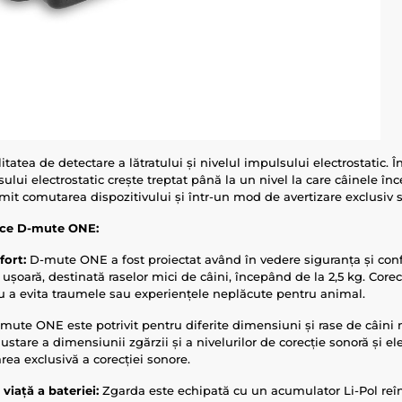
itatea de detectare a lătratului și nivelul impulsului electrostatic. În
ului electrostatic crește treptat până la un nivel la care câinele înc
rmit comutarea dispozitivului și într-un mod de avertizare exclusiv 
ace D-mute ONE:
fort:
D-mute ONE a fost proiectat având în vedere siguranța și confo
ușoară, destinată raselor mici de câini, începând de la 2,5 kg. Corecț
 a evita traumele sau experiențele neplăcute pentru animal.
ute ONE este potrivit pentru diferite dimensiuni și rase de câini m
ajustare a dimensiunii zgărzii și a nivelurilor de corecție sonoră și el
zarea exclusivă a corecției sonore.
viață a bateriei:
Zgarda este echipată cu un acumulator Li-Pol reîn