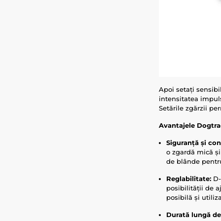
Apoi setați sensibil
intensitatea impuls
Setările zgărzii pe
Avantajele Dogtr
Siguranță și con
o zgardă mică și 
de blânde pentru
Reglabilitate:
D-m
posibilității de 
posibilă și utili
Durată lungă de 