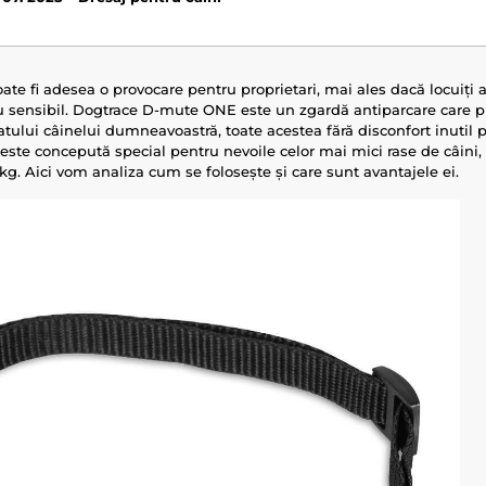
oate fi adesea o provocare pentru proprietari, mai ales dacă locuiți
 sensibil. Dogtrace D-mute ONE este un zgardă antiparcare care p
ratului câinelui dumneavoastră, toate acestea fără disconfort inutil
ste concepută special pentru nevoile celor mai mici rase de câini,
kg. Aici vom analiza cum se folosește și care sunt avantajele ei.