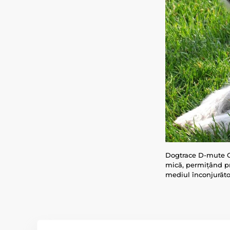
Dogtrace D-mute ONE
mică, permițând pr
mediul înconjurăto