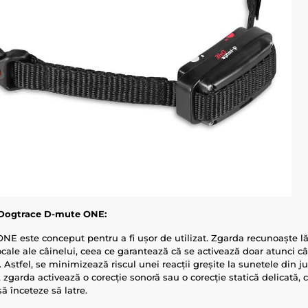
 Dogtrace D-mute ONE:
E este conceput pentru a fi ușor de utilizat. Zgarda recunoaște lăt
 vocale ale câinelui, ceea ce garantează că se activează doar atunci c
 Astfel, se minimizează riscul unei reacții greșite la sunetele din j
, zgarda activează o corecție sonoră sau o corecție statică delicată, 
 să înceteze să latre.