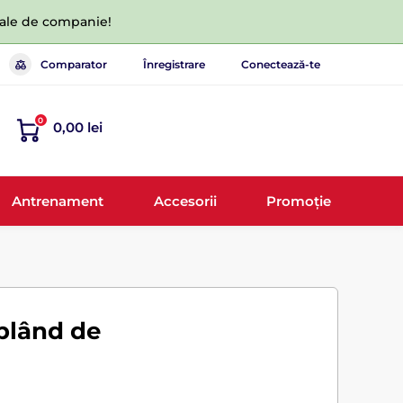
 tale de companie!
Comparator
Înregistrare
Conectează-te
0
0,00 lei
Antrenament
Accesorii
Promoție
blând de