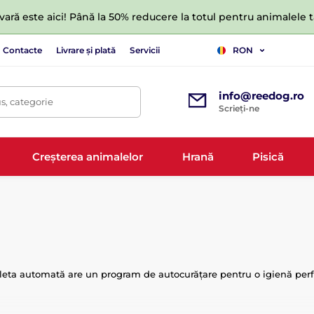
ară este aici! Până la 50% reducere la totul pentru animalele
Contacte
Livrare și plată
Servicii
RON
info@reedog.ro
s, categorie
Scrieți-ne
Creșterea animalelor
Hrană
Pisică
Toaleta automată are un program de autocurățare pentru o igienă per