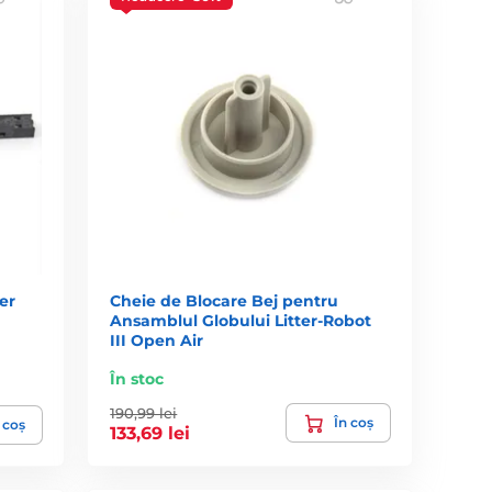
er
Cheie de Blocare Bej pentru
Ansamblul Globului Litter-Robot
III Open Air
În stoc
190,99 lei
În coș
 coș
133,69 lei