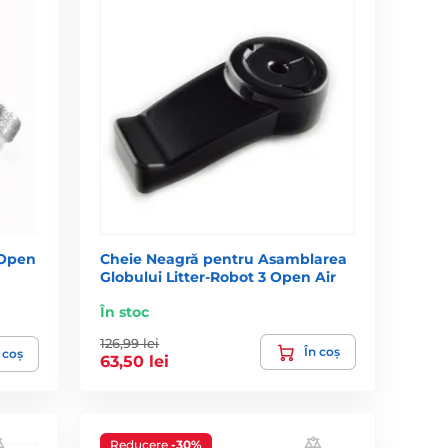
 Open
Cheie Neagră pentru Asamblarea
Globului Litter-Robot 3 Open Air
În stoc
126,99 lei
În coș
 coș
63,50 lei
Reducere
-30%