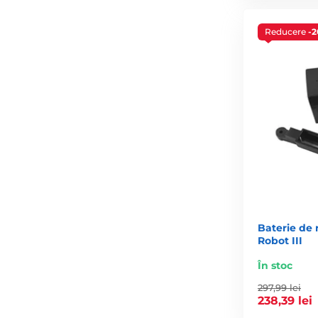
Reducere
-
Baterie de 
Robot III
În stoc
297,99 lei
238,39 lei