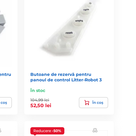
entru
Butoane de rezervă pentru
panoul de control Litter-Robot 3
În stoc
104,99 lei
 coș
În coș
52,50 lei
Reducere
-50%