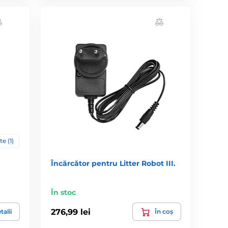
te (1)
Încărcător pentru Litter Robot III.
În stoc
276,99 lei
talii
În coș