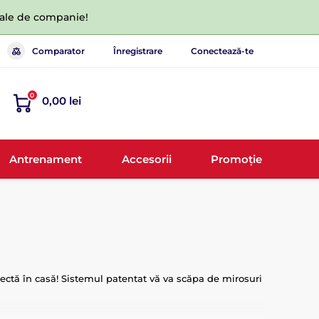
 tale de companie!
Comparator
Înregistrare
Conectează-te
0
0,00 lei
Antrenament
Accesorii
Promoție
fectă în casă! Sistemul patentat vă va scăpa de mirosuri