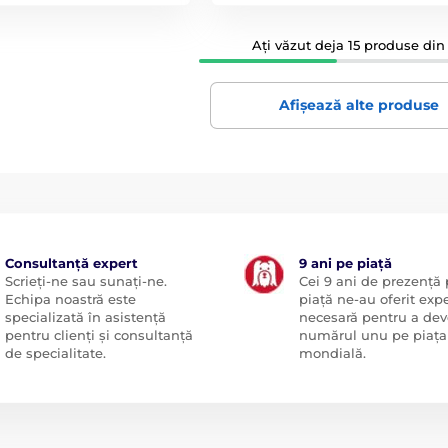
Ați văzut deja 15 produse din 
Afișează alte produse
Consultanță expert
9 ani pe piață
Scrieți-ne sau sunați-ne.
Cei 9 ani de prezență
Echipa noastră este
piață ne-au oferit exp
specializată în asistență
necesară pentru a dev
pentru clienți și consultanță
numărul unu pe piața
de specialitate.
mondială.