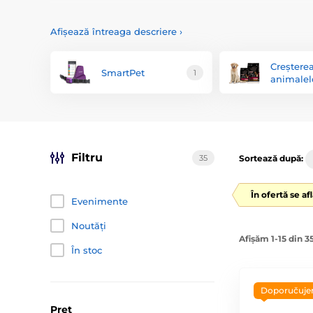
Afișează întreaga descriere
›
Creștere
SmartPet
1
animalel
Filtru
35
Sortează după:
În ofertă se af
Evenimente
Noutăți
Afișăm 1-15 din 3
În stoc
Doporučuj
Preț