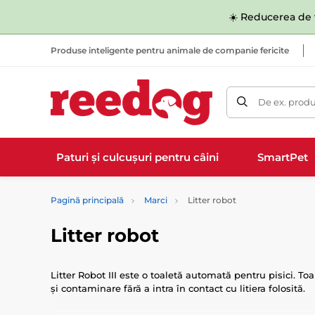
☀️ Reducerea de v
Produse inteligente pentru animale de companie fericite
De ex. produ
Paturi și culcușuri pentru câini
SmartPet
Pagină principală
Marci
Litter robot
Litter robot
Litter Robot III este o toaletă automată pentru pisici. 
și contaminare fără a intra în contact cu litiera folosită.