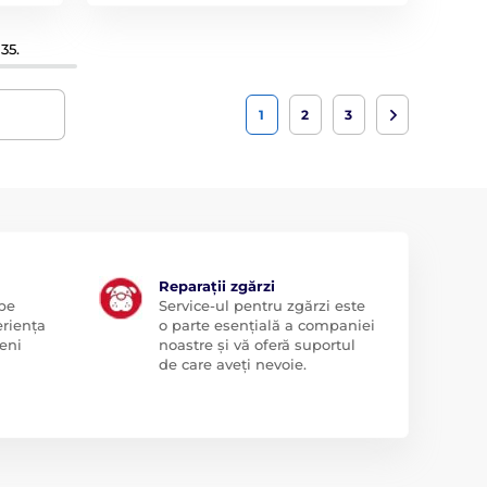
35.
1
2
3
Reparații zgărzi
 pe
Service-ul pentru zgărzi este
eriența
o parte esențială a companiei
eni
noastre și vă oferă suportul
de care aveți nevoie.