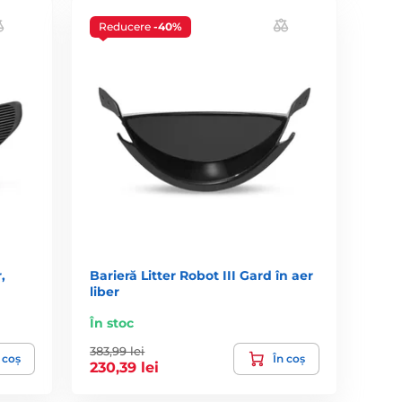
Reducere
-40%
,
Barieră Litter Robot III Gard în aer
liber
În stoc
383,99 lei
 coș
În coș
230,39 lei