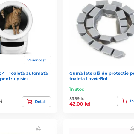
Variante (2)
t 4 | Toaletă automată
Gumă laterală de protecție p
pentru pisici
toaleta LavvieBot
În stoc
83,99 lei
În
i
Detalii
42,00 lei