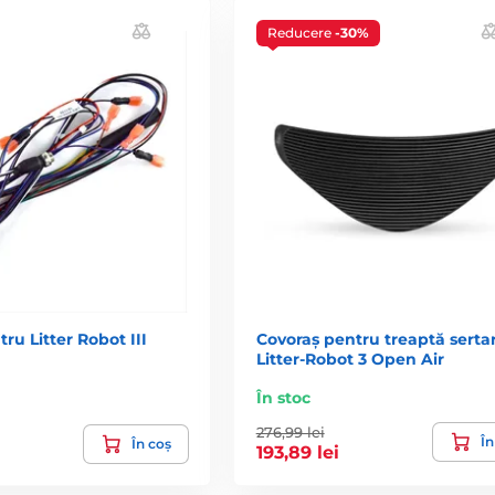
Reducere
-30%
ru Litter Robot III
Covoraș pentru treaptă sertar
Litter-Robot 3 Open Air
În stoc
276,99 lei
În
În coș
193,89 lei