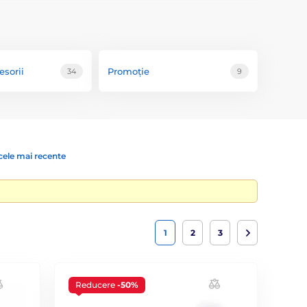
esorii
Promoție
34
9
cele mai recente
1
2
3
Reducere
-50%