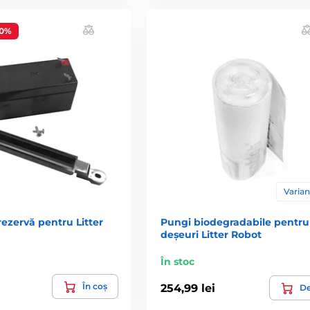
20%
Varian
rezervă pentru Litter
Pungi biodegradabile pentru
deșeuri Litter Robot
În stoc
În coș
254,99 lei
De