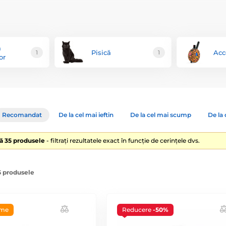
a
Pisică
Acc
1
1
or
Recomandat
De la cel mai ieftin
De la cel mai scump
De la 
lă 35 produsele
- filtrați rezultatele exact în funcție de cerințele dvs.
5 produsele
eme
Reducere
-50%