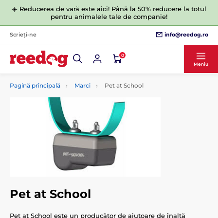
☀️ Reducerea de vară este aici! Până la 50% reducere la totul
pentru animalele tale de companie!
info@reedog.ro
Scrieți-ne
0
Meniu
Pagină principală
Marci
Pet at School
Pet at School
Pet at School este un producător de ajutoare de înaltă