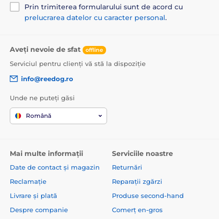
Prin trimiterea formularului sunt de acord cu
prelucrarea datelor cu caracter personal
.
Aveți nevoie de sfat
offline
Serviciul pentru clienți vă stă la dispoziție
info@reedog.ro
Unde ne puteți găsi
Română
Mai multe informații
Serviciile noastre
Date de contact și magazin
Returnări
Reclamație
Reparații zgărzi
Livrare și plată
Produse second-hand
Despre companie
Comerț en-gros