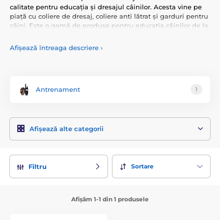
calitate pentru educația și dresajul câinilor. Acesta vine pe
piață cu coliere de dresaj, coliere anti lătrat și garduri pentru
câini. Este o gamă de produse pentru educația câinilor de la
producătorul mondial
NUM'AXES.
Afișează întreaga descriere
›
Gardul electronic
Pet at School
integrează cel mai mare
număr de caracteristici existente vreodată pe piața
gardurilor. Cu
Pet at Schoo
l primiți
gulere impermeabile cu
o bună durabilitate, comenzi intuitive excelente și 3 tipuri
de corecții: vibrație, sunet sau puls.
Antrenament
1
Afișează alte categorii
Výcvikové obojky
Protištěkací obojky
Sortare
Filtru
Elektronické ohradníky
Afișăm 1-1 din 1 produsele