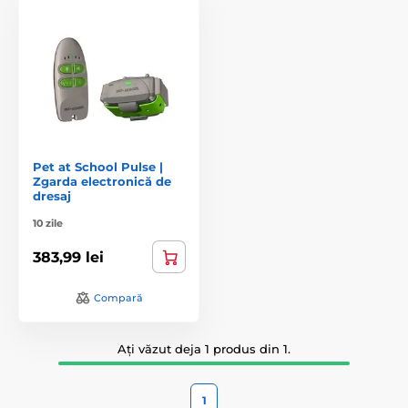
Pet at School Pulse |
Zgarda electronică de
dresaj
10 zile
383,99 lei
Compară
Ați văzut deja 1 produs din 1.
1