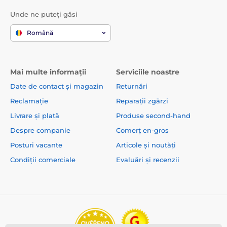
Unde ne puteți găsi
Română
Mai multe informații
Serviciile noastre
Date de contact și magazin
Returnări
Reclamație
Reparații zgărzi
Livrare și plată
Produse second-hand
Despre companie
Comerț en-gros
Posturi vacante
Articole și noutăți
Condiții comerciale
Evaluări și recenzii