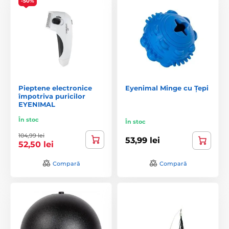
-50%
Pieptene electronice
Eyenimal Minge cu Țepi
împotriva puricilor
EYENIMAL
În stoc
În stoc
104,99 lei
53,99 lei
52,50 lei
Compară
Compară