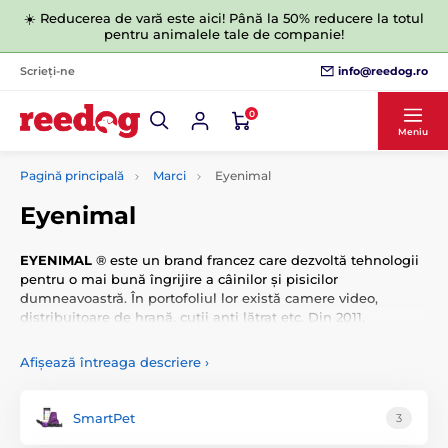
☀️ Reducerea de vară este aici! Până la 50% reducere la totul
pentru animalele tale de companie!
info@reedog.ro
Scrieți-ne
0
Meniu
Pagină principală
Marci
Eyenimal
Eyenimal
EYENIMAL
® este un brand francez care dezvoltă tehnologii
pentru o mai bună îngrijire a câinilor și pisicilor
dumneavoastră. În portofoliul lor există camere video,
distribuitoare de hrană, cutii anti lătrat etc. Din 2011,
EYENIMAL
® face parte din marca
Num'Axes.
Afișează întreaga descriere
›
SmartPet
3