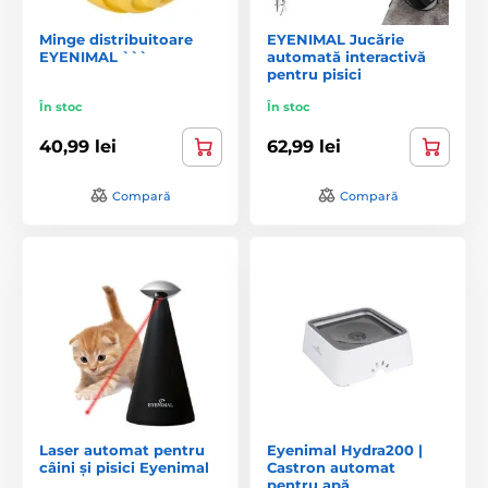
Minge distribuitoare
EYENIMAL Jucărie
EYENIMAL ```
automată interactivă
pentru pisici
În stoc
În stoc
40,99 lei
62,99 lei
Compară
Compară
Laser automat pentru
Eyenimal Hydra200 |
câini și pisici Eyenimal
Castron automat
pentru apă