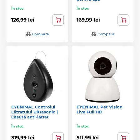
În stoc
În stoc
126,99 lei
169,99 lei
Compară
Compară
EYENIMAL Controlul
EYENIMAL Pet Vision
Lătratului Ultrasonic |
Live Full HD
Căsuță anti-lătrat
În stoc
În stoc
319,99 lei
511,99 lei