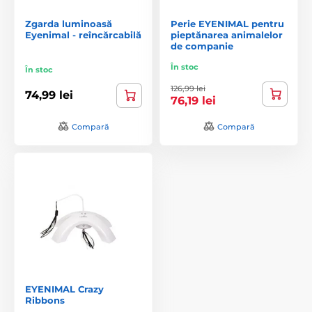
Zgarda luminoasă
Perie EYENIMAL pentru
Eyenimal - reîncărcabilă
pieptănarea animalelor
de companie
În stoc
În stoc
126,99 lei
74,99 lei
76,19 lei
Compară
Compară
EYENIMAL Crazy
Ribbons