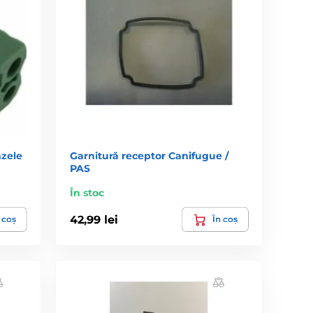
zele
Garnitură receptor Canifugue /
PAS
În stoc
42,99 lei
 coș
În coș