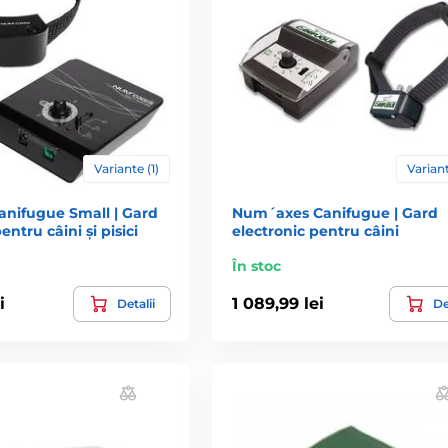
Variante (1)
Variant
nifugue Small | Gard
Num´axes Canifugue | Gard
entru câini și pisici
electronic pentru câini
În stoc
i
1 089,99 lei
Detalii
De