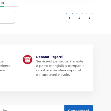
18.
1
2
Reparații zgărzi
 pe
Service-ul pentru zgărzi este
eriența
o parte esențială a companiei
eni
noastre și vă oferă suportul
de care aveți nevoie.
l dvs.
Conectează