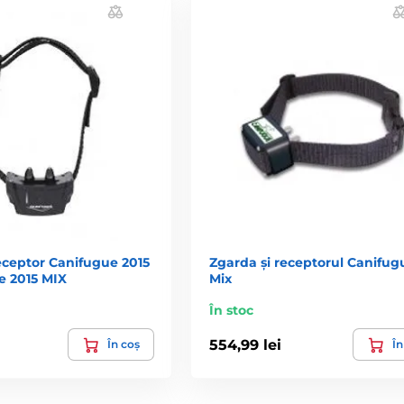
eceptor Canifugue 2015
Zgarda și receptorul Canifugu
e 2015 MIX
Mix
În stoc
554,99 lei
În coș
În