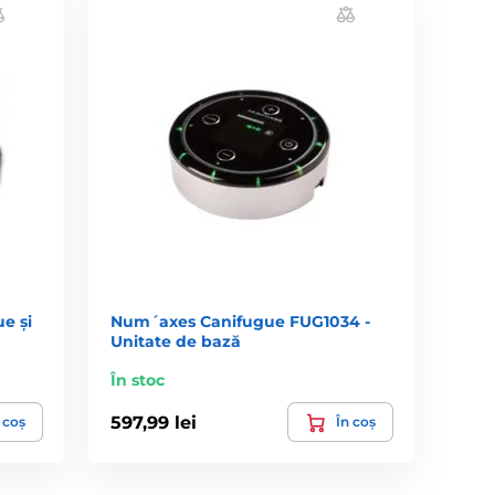
e și
Num´axes Canifugue FUG1034 -
Unitate de bază
În stoc
597,99 lei
 coș
În coș