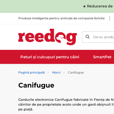
☀️ Reducerea de v
Produse inteligente pentru animale de companie fericite
De ex. produ
Paturi și culcușuri pentru câini
SmartPet
Pagină principală
Marci
Canifugue
Canifugue
Gardurile electronice Canifugue fabricate în Franța de N
câinilor de pe proprietate acolo unde un gard obișnuit l
pe piață.