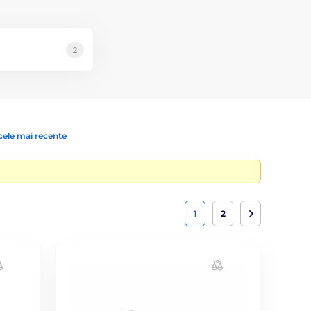
2
cele mai recente
1
2