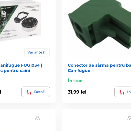
Variante (1)
anifugue FUG1034 |
Conector de sârmă pentru ba
ic pentru câini
Canifugue
În stoc
i
31,99 lei
Detalii
În