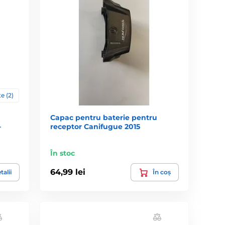
e (2)
Capac pentru baterie pentru
–
receptor Canifugue 2015
În stoc
64,99 lei
talii
În coș