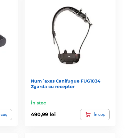
Num´axes Canifugue FUG1034
Zgarda cu receptor
În stoc
490,99 lei
 coș
În coș