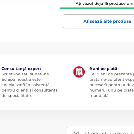
Ați văzut deja 15 produse din 
Afișează alte produse
Consultanță expert
9 ani pe piață
Scrieți-ne sau sunați-ne.
Cei 9 ani de prezență
Echipa noastră este
piață ne-au oferit exp
specializată în asistență
necesară pentru a dev
pentru clienți și consultanță
numărul unu pe piața
de specialitate.
mondială.
Introduceți aici e-mailu