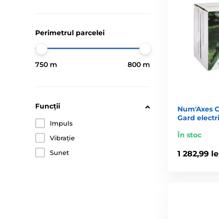
Perimetrul parcelei
750 m
800 m
Funcții
Num'Axes C
Gard electr
Impuls
În stoc
Vibrație
Sunet
1 282,99 le