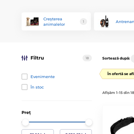
Creșterea
Antrena
1
animalelor
Filtru
18
Sortează după:
În ofertă se af
Evenimente
În stoc
Afișăm 1-15 din 1
Preț