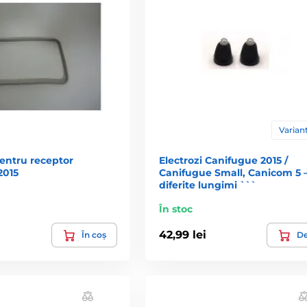
Variant
entru receptor
Electrozi Canifugue 2015 /
2015
Canifugue Small, Canicom 5 
diferite lungimi ```
În stoc
42,99 lei
În coș
De