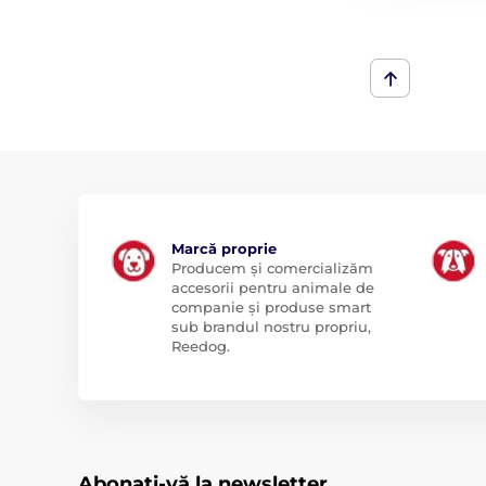
Marcă proprie
Producem și comercializăm
accesorii pentru animale de
companie și produse smart
sub brandul nostru propriu,
Reedog.
Abonați-vă la newsletter