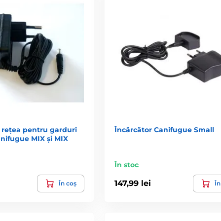
 rețea pentru garduri
Încărcător Canifugue Small
anifugue MIX și MIX
În stoc
147,99 lei
În coș
În