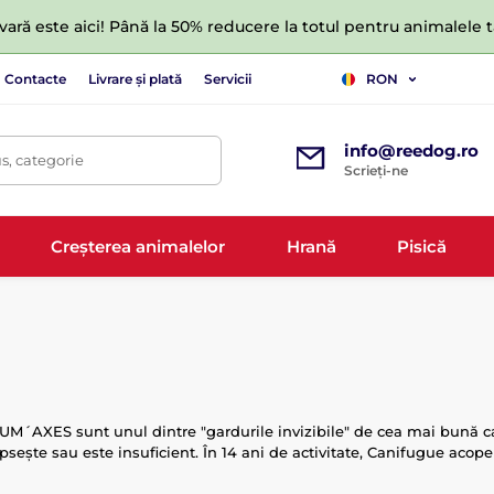
ară este aici! Până la 50% reducere la totul pentru animalele
Contacte
Livrare și plată
Servicii
RON
info@reedog.ro
s, categorie
Scrieți-ne
Creșterea animalelor
Hrană
Pisică
UM´AXES sunt unul dintre "gardurile invizibile" de cea mai bună cal
ipsește sau este insuficient. În 14 ani de activitate, Canifugue ac