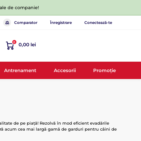
 tale de companie!
Comparator
Înregistrare
Conectează-te
0
0,00 lei
Antrenament
Accesorii
Promoție
itate de pe piață! Rezolvă în mod eficient evadările
operă acum cea mai largă gamă de garduri pentru câini de