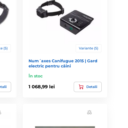
e (5)
Variante (5)
Num´axes Canifugue 2015 | Gard
electric pentru câini
În stoc
1 068,99 lei
talii
Detalii