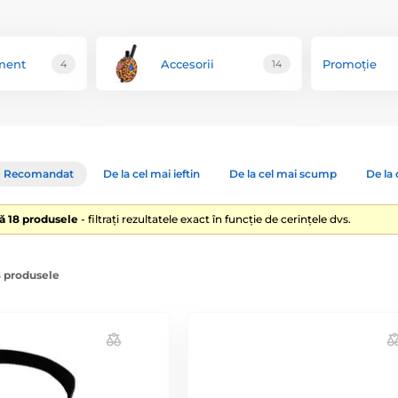
ment
Accesorii
Promoție
4
14
Recomandat
De la cel mai ieftin
De la cel mai scump
De la 
lă 18 produsele
- filtrați rezultatele exact în funcție de cerințele dvs.
8 produsele