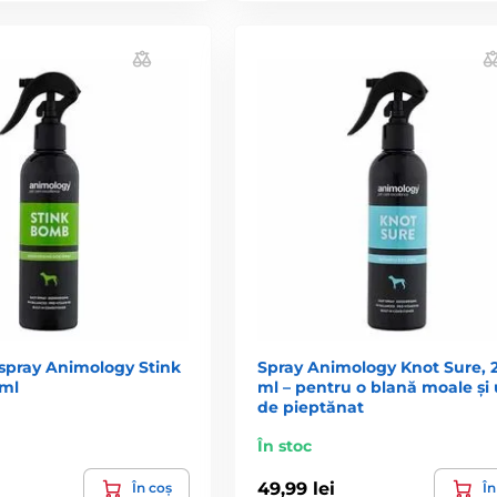
spray Animology Stink
Spray Animology Knot Sure, 
ml
ml – pentru o blană moale și 
de pieptănat
În stoc
49,99 lei
În coș
În