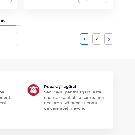
16.
1
2
Reparații zgărzi
 pe
Service-ul pentru zgărzi este
eriența
o parte esențială a companiei
eni
noastre și vă oferă suportul
de care aveți nevoie.