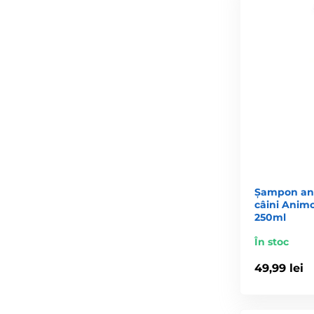
Șampon ant
câini Animo
250ml
În stoc
49,99 lei