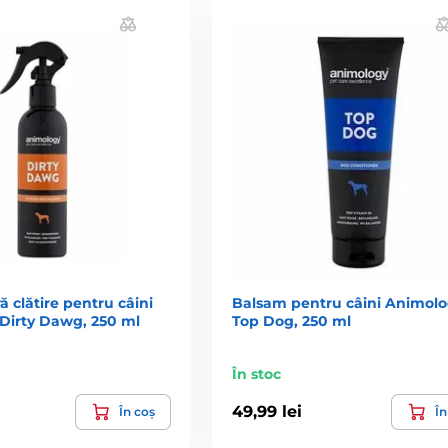
 clătire pentru câini
Balsam pentru câini Animol
Dirty Dawg, 250 ml
Top Dog, 250 ml
În stoc
49,99 lei
În coș
În