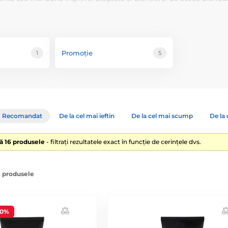
 Cu un ambalaj elegant, o aromă frumoasă și proprietăți excelente de c
din Anglia.
Promoție
1
5
Recomandat
De la cel mai ieftin
De la cel mai scump
De la 
lă 16 produsele
- filtrați rezultatele exact în funcție de cerințele dvs.
6 produsele
40%