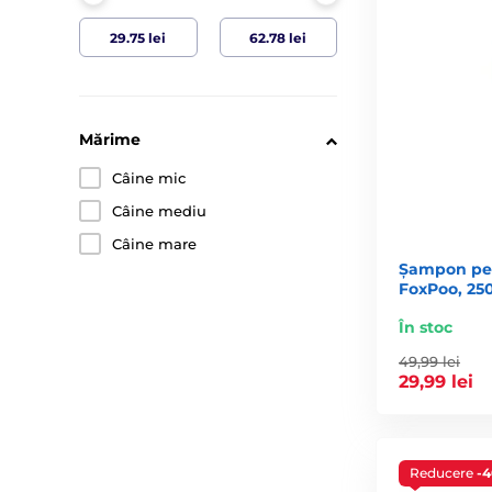
Mărime
Câine mic
Câine mediu
Câine mare
Șampon pen
FoxPoo, 25
În stoc
49,99 lei
29,99 lei
Reducere
-