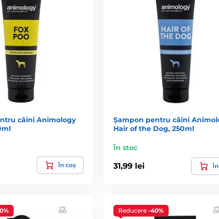
tru câini Animology
Șampon pentru câini Animol
0ml
Hair of the Dog, 250ml
În stoc
În coș
31,99 lei
În
40%
Reducere
-40%