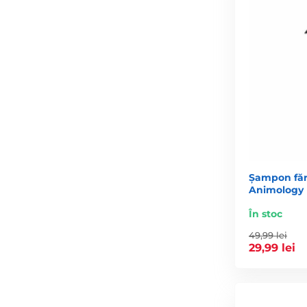
Șampon fără
Animology 
În stoc
49,99 lei
29,99 lei