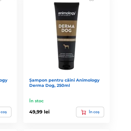
ogy
Șampon pentru câini Animology
Derma Dog, 250ml
În stoc
49,99 lei
 coș
În coș