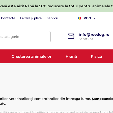
ară este aici! Până la 50% reducere la totul pentru animalele
Contacte
Livrare și plată
Servicii
RON
info@reedog.ro
s, categorie
Scrieți-ne
Creșterea animalelor
Hrană
Pisică
rilor, veterinarilor și comercianților din întreaga lume.
Șampoanele
tate.
ită cea mai bună îngrijire, dragoste și atenție, și de aceea bran