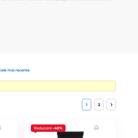
urățare, nu veți fi singurul care se va îndrăgosti.
Linia
cele mai recente
1
2
Reducere
-40%