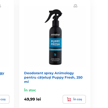
ogy
Deodorant spray Animology
pentru cățeluși Puppy Fresh, 250
ml
În stoc
49,99 lei
 coș
În coș