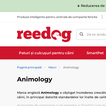
☀️ Reducerea de v
Produse inteligente pentru animale de companie fericite
De ex. produ
Paturi și culcușuri pentru câini
SmartPet
Pagină principală
Marci
Animology
Animology
Marca engleză
Animology
a câștigat încrederea crescăto
câini, în principal datorită standardelor lor înalte de cali
Animalele de companie sunt membri ai familiei care mer