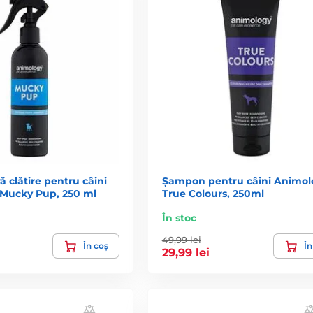
 clătire pentru câini
Șampon pentru câini Animol
Mucky Pup, 250 ml
True Colours, 250ml
În stoc
49,99 lei
În coș
În
29,99 lei