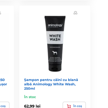
250
Șampon pentru câini cu blană
ușor
albă Animology White Wash,
250ml
În stoc
62,99 lei
 coș
În coș