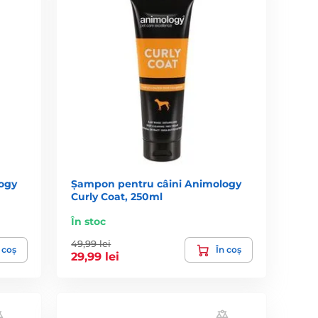
ogy
Șampon pentru câini Animology
Curly Coat, 250ml
În stoc
49,99 lei
 coș
În coș
29,99 lei