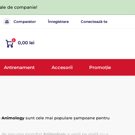
 tale de companie!
Comparator
Înregistrare
Conectează-te
0
0,00 lei
Antrenament
Accesorii
Promoție
 Animology
sunt cele mai populare șampoane pentru
dul de renume mondial
Animology
a venit pe piață cu o