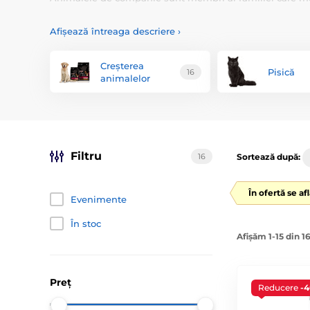
linie unică de produse pentru îngrijirea blănii câinilor.
Animology
- acestea sunt cele mai populare șampoane 
Afișează întreaga descriere
›
Creșterea
Pisică
16
animalelor
Filtru
16
Sortează după:
În ofertă se af
Evenimente
În stoc
Afișăm 1-15 din 1
Preț
Reducere
-