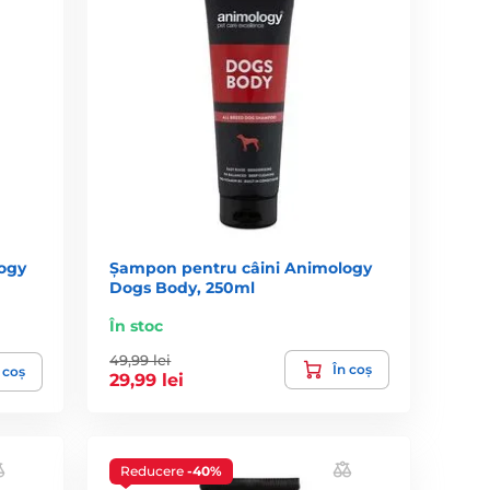
ogy
Șampon pentru câini Animology
Dogs Body, 250ml
În stoc
49,99 lei
În coș
 coș
29,99 lei
Reducere
-40%